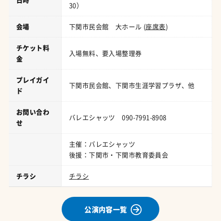
30）
会場
下関市民会館 大ホール (
座席表
)
チケット料
入場無料、要入場整理券
金
プレイガイ
下関市民会館、下関市生涯学習プラザ、他
ド
お問い合わ
バレエシャッツ 090-7991-8908
せ
主催：バレエシャッツ
後援：下関市・下関市教育委員会
チラシ
チラシ
公演内容一覧