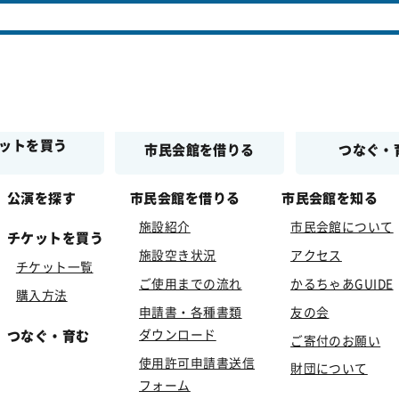
アクセス
お問い合わせ
ットを買う
市民会館を借りる
つなぐ・
公演を探す
市民会館を借りる
市民会館を知る
施設紹介
市民会館について
チケットを買う
施設空き状況
アクセス
チケット一覧
ご使用までの流れ
かるちゃあGUIDE
購入方法
申請書・各種書類
友の会
ダウンロード
つなぐ・育む
ご寄付のお願い
使用許可申請書送信
財団について
フォーム