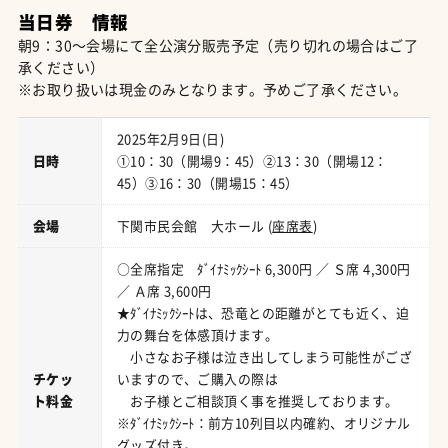
当日券 情報
朝9：30～会場にて全公演分販売予定（売り切れの場合はご了
承ください）
※お取り扱いは現金のみとなります。予めご了承ください。
2025年2月9日(日)
日時
①10：30（開場9：45）②13：30（開場12：
45）③16：30（開場15：45）
会場
下関市民会館 大ホール (
座席表
)
○全席指定 ﾀﾞｲﾅﾐｯｸｼｰﾄ 6,300円 ／ Ｓ席 4,300円
／ Ａ席 3,600円
★ﾀﾞｲﾅﾐｯｸｼｰﾄは、恐竜との距離がとても近く、迫
力の舞台を体感頂けます。
小さなお子様は泣き出してしまう可能性がござ
チケッ
いますので、ご購入の際は
ト料金
お子様とご相談頂く事を推奨しております。
※ﾀﾞｲﾅﾐｯｸｼｰﾄ：前方10列目以内確約、オリジナル
グッズ付き。