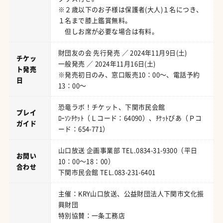
※２歳以下のお子様は保護者(大人)１名につき、
１名まで膝上鑑賞無料。
但しお席が必要な場合は有料。
財団友の会 先行発売 ／ 2024年11月9日(土)
チケッ
一般発売 ／ 2024年11月16日(土)
ト発売
※発売初日のみ、窓口販売10：00～、電話予約
日
13：00～
恐竜ラボ！チケット、下関市民会館
プレイ
ﾛｰｿﾝﾁｹｯﾄ（Ｌコード：64090）、ﾁｹｯﾄぴあ（Ｐコ
ガイド
ード：654-771）
山口放送 企画事業部 TEL.0834-31-9300（平日
お問い
10：00～18：00）
合わせ
下関市民会館 TEL.083-231-6401
主催：KRY山口放送、公益財団法人下関市文化振
興財団
特別協賛：一条工務店