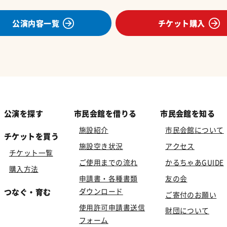
公演内容一覧
チケット購入
公演を探す
市民会館を借りる
市民会館を知る
施設紹介
市民会館について
チケットを買う
施設空き状況
アクセス
チケット一覧
ご使用までの流れ
かるちゃあGUIDE
購入方法
申請書・各種書類
友の会
ダウンロード
つなぐ・育む
ご寄付のお願い
使用許可申請書送信
財団について
フォーム