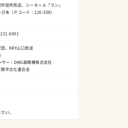
関市役所売店、シーモール「ラン」
ｹｯﾄぴあ（Ｐコード：220-308）
31-6401
団、KRY山口放送
a
ンサー：DMG森精機株式会社
下関市文化連合会
ださい。