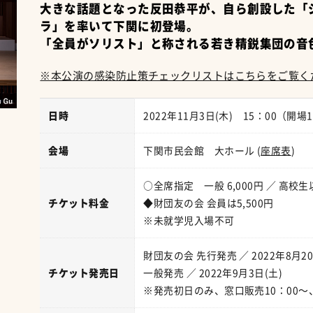
大きな話題となった反田恭平が、自ら創設した「
ラ」を率いて下関に初登場。
「全員がソリスト」と称される若き精鋭集団の音
※本公演の感染防止策チェックリストはこちらをご覧くださ
日時
2022年11月3日(木) 15：00（開場
会場
下関市民会館 大ホール (
座席表
)
○全席指定 一般 6,000円 ／ 高校生以
チケット料金
◆財団友の会 会員は5,500円
※未就学児入場不可
財団友の会 先行発売 ／ 2022年8月20
チケット発売日
一般発売 ／ 2022年9月3日(土)
※発売初日のみ、窓口販売10：00～