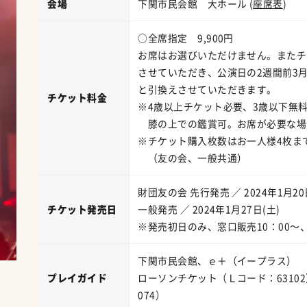
会場
下関市民会館 大ホール (
座席表
)
○全席指定 9,900円
お席はお選びいただけません。またチ
させていただき、公演日の2週間前3月
と引換えさせていただきます。
チケット料金
※4歳以上チケット必要、3歳以下無
膝の上での鑑賞可。お席が必要な場
※チケット購入枚数はお一人様4枚ま
（友の会、一般共通）
財団友の会 先行発売 ／ 2024年1月20
チケット発売日
一般発売 ／ 2024年1月27日(土)
※発売初日のみ、窓口販売10：00～、
下関市民会館、ｅ＋（イープラス）
プレイガイド
ローソンチケット（Ｌコード：63102
074）