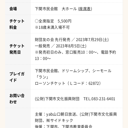
会場
下関市民会館 大ホール (
座席表
)
チケット
○全席指定 5,500円
料金
※18歳未満入場不可
財団友の会 先行発売 ／ 2023年7月29日(土)
チケット
一般発売 ／ 2023年8月5日(土)
発売日
※発売初日のみ、窓口販売10：00～、電話予約
13：00～
下関市民会館、ドリームシップ、シーモール
プレイガ
「ラン」
イド
ローソンチケット（Ｌコード：62872）
お問い合
(公財)下関市文化振興財団 TEL.083-231-6401
わせ
主催：yab山口朝日放送、(公財)下関市文化振興
財団、㈲サイドキック
後援：下関市、下関市教育委員会