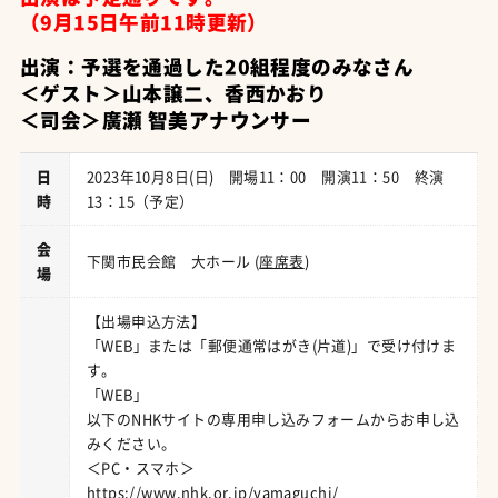
（9月15日午前11時更新）
出演：予選を通過した20組程度のみなさん
＜ゲスト＞山本譲二、香西かおり
＜司会＞廣瀬 智美アナウンサー
日
2023年10月8日(日) 開場11：00 開演11：50 終演
時
13：15（予定）
会
下関市民会館 大ホール (
座席表
)
場
【出場申込方法】
「WEB」または「郵便通常はがき(片道)」で受け付けま
す。
「WEB」
以下のNHKサイトの専用申し込みフォームからお申し込
みください。
＜PC・スマホ＞
https://www.nhk.or.jp/yamaguchi/