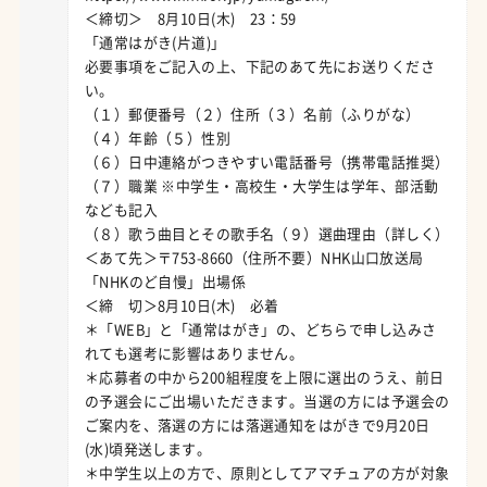
＜締切＞ 8月10日(木) 23：59
「通常はがき(片道)」
必要事項をご記入の上、下記のあて先にお送りくださ
い。
（１）郵便番号（２）住所（３）名前（ふりがな）
（４）年齢（５）性別
（６）日中連絡がつきやすい電話番号（携帯電話推奨）
（７）職業 ※中学生・高校生・大学生は学年、部活動
なども記入
（８）歌う曲目とその歌手名（９）選曲理由（詳しく）
＜あて先＞〒753-8660（住所不要）NHK山口放送局
「NHKのど自慢」出場係
＜締 切＞8月10日(木) 必着
＊「WEB」と「通常はがき」の、どちらで申し込みさ
れても選考に影響はありません。
＊応募者の中から200組程度を上限に選出のうえ、前日
の予選会にご出場いただきます。当選の方には予選会の
ご案内を、落選の方には落選通知をはがきで9月20日
(水)頃発送します。
＊中学生以上の方で、原則としてアマチュアの方が対象