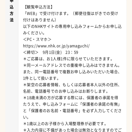
申
込
【観覧申込方法】
方
「WEB」で受け付けます。（郵便往復はがきでの受け
法
付けはありません）
以下のNHKサイトの専用申し込みフォームからお申し込
みください。
＜PC・スマホ＞
https://www.nhk.or.jp/yamaguchi/
＜締切＞ 9月1日(金) 23：59
＊ご応募は、お1人様1件に限らせていただきます。
＊同一メールアドレスでの重複申し込みはできません。
また、同一電話番号で複数お申し込みいただいた場合、
1件として扱います。
＊架空の応募者情報、もしくは応募者本人以外の住所、
名前、電話番号でのお申し込みはお断りします。
＊18歳未満の方が応募する際には、保護者の承諾を得
たうえで、申し込みフォームに「保護者の承諾の有無」
と「保護者のお名前・電話番号」を必ず入力してくださ
い。
＊1歳以上のお子様から入場整理券が必要です。
＊入力内容に不備があった場合は無効となりますのでご