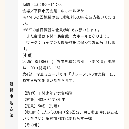
時間／13：00～14：00
会場／下関市民会館 中ホールほか
※7/4の初回練習の際に参加料500円をお支払いくださ
い。
※8/7の前日練習は全員参加でお願いします。
また会場は下関市民会館 大ホールとなります。
ワークショップの時間等詳細は追ってお知らせしま
す。
[本番]
2026年8月8日(土)「杉並児童合唱団 下関公演」開演
14：00（開場13：15）
第4部 杉並ミュージカル「ブレーメンの音楽隊」に、
ねずみ役で出演いただきます。
観
覧
【講師】下関少年少女合唱隊
申
【対象】4歳～小学3年生
込
【定員】50名（先着）
方
【参加料】1人／500円（全6回分、初日参加時にお支払
法
いください）※参加回数に関わらず一律
【その他】