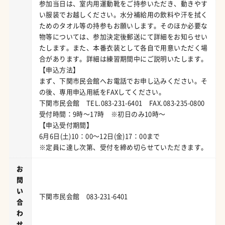
参加当日は、室内用運動靴をご持参いただき、動きやす
い服装でお越しください。水分補給用の飲料や汗を拭く
ためのタオル等の持参もお願いします。そのほか必要な
物等については、参加決定後郵送にて詳細をお知らせい
たします。また、本番衣装として各自で用意いただく場
合があります。詳細は練習期間中にご説明いたします。
【申込方法】
まず、下関市民会館へお電話でお申し込みください。そ
の後、専用申込用紙をFAXしてください。
下関市民会館 TEL.083-231-6401 FAX.083-235-0800
受付時間：9時～17時 ※初日のみ10時～
【申込受付期間】
6月6日(土)10：00～12日(金)17：00まで
※定員に達し次第、受付を締め切らせていただきます。
お
問
い
下関市民会館 083-231-6401
合
わ
せ