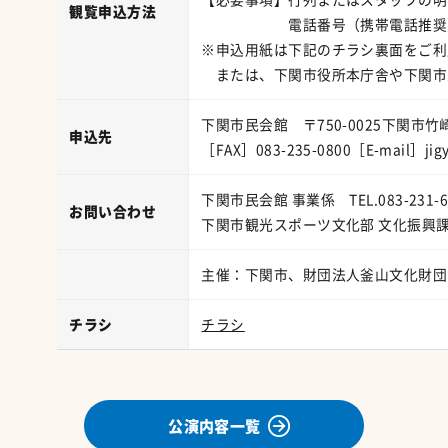
観覧申込方法
電話番号（携帯電話推奨）、
※申込用紙は下記のチラシ裏面をご利
または、下関市役所本庁舎や下関市
下関市民会館 〒750-0025下関市竹
申込先
［FAX］083-235-0800［E-mail］jigy
下関市民会館 事業係 TEL.083-231-6
お問い合わせ
下関市観光スポーツ文化部 文化振興課 TEL
主催：下関市、財団法人釜山文化財団
チラシ
チラシ
公演内容一覧