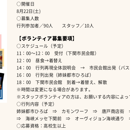
○開催日
8月22日(土)
○募集人数
行列参加者／90人 スタッフ／10人
【ボランティア募集要項】
○スケジュール（予定）
11：00～12：00 受付（下関市民会館）
12：00 昼食→着替え
14：00 行列再現全体説明会 → 市民会館出発（バ
16：00 行列出発（姉妹都市ひろば）
18：00 下関市民会館 到着→着替え、解散
※時間は変更になる場合があります。
※スタッフボランティアの方は、お願いする内容によっ
○行列内容（予定）
姉妹都市ひろば ⇒ カモンワーフ ⇒ 唐戸商店街 
⇒ 海峡メッセ下関前 ⇒ オーヴィジョン海峡通り 
○応募資格：高校生以上